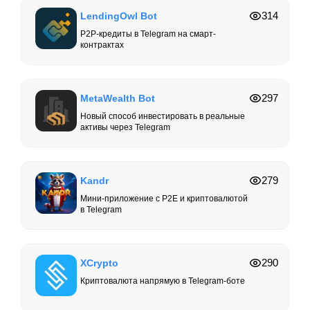
314
LendingOwl Bot
P2P-кредиты в Telegram на смарт-
контрактах
297
MetaWealth Bot
Новый способ инвестировать в реальные
активы через Telegram
279
Kandr
Мини-приложение с P2E и криптовалютой
в Telegram
290
XCrypto
Криптовалюта напрямую в Telegram-боте