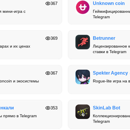
367
Unknown coin
я мини-игра с
Геймифицированны
Telegram
369
Betrunner
арах и их ценах
Лицензированное к
ставки в Telegram
367
Spekter Agency
oncoin и экосистемы
Rogue-lite игра на
инкали
353
SkinLab Bot
ы прямо в Telegram
Коллекционировани
Telegram