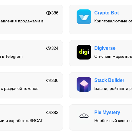
386
Crypto Bot
равления продажами в
Криптовалютные оп
324
Digiverse
и в Telegram
On-chain маркетпл
336
Stack Builder
 с раздачей токенов.
Башни, рейтинг и 
383
Pie Mystery
ми и заработок $RCAT
Необычный квест с