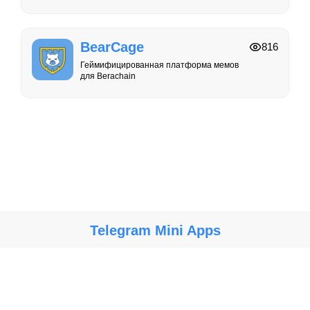
BearCage
816
Геймифицированная платформа мемов
для Berachain
Telegram Mini Apps
Крупнейший каталог мини-приложений, игр и ботов в Telegram.
Мы не несем ответственности за работу, безопасность и
содержание ботов и мини-приложений. Используйте их на свой
риск.