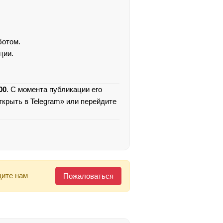
ботом.
ции.
00
. С момента публикации его
ткрыть в Telegram» или перейдите
щите нам
Пожаловаться