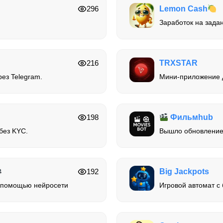
296
Lemon Cash
Заработок на задан
216
TRXSTAR
рез Telegram.
Мини-приложение д
198
Фильмhub
без KYC.
Вышло обновление
192
Big Jackpots
с помощью нейросети
Игровой автомат с