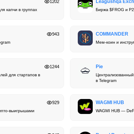
1202
Leagushqa Exch
ля капчи в группах
Биржа $FROG и P2
943
COMMANDER
egram
Мем-коин и инстру
1244
Pie
лей для стартапов в
Централизованный
в Telegram
929
WAGMI HUB
рипто-выигрышами
WAGMI HUB — DeFi