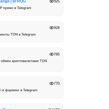
ange | $FROG
925
P прямо в Telegram
928
менты TON в Telegram
785
 обмен криптовалютами TON
770
 и фарминг в Telegram