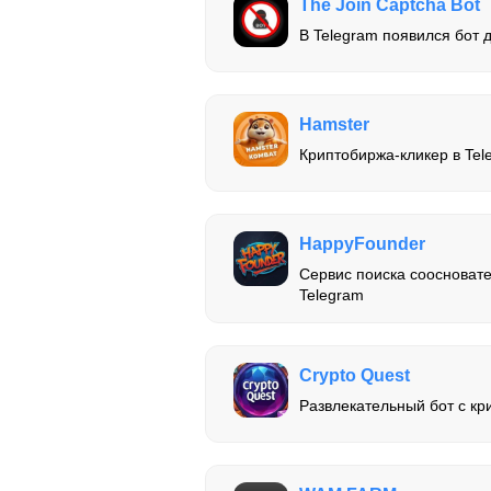
The Join Captcha Bot
В Telegram появился бот д
Hamster
Криптобиржа-кликер в Tel
HappyFounder
Сервис поиска соосновате
Telegram
Crypto Quest
Развлекательный бот с к