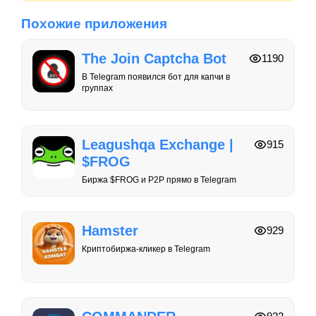
Похожие приложения
The Join Captcha Bot
1190
В Telegram появился бот для капчи в
группах
Leagushqa Exchange |
915
$FROG
Биржа $FROG и P2P прямо в Telegram
Hamster
929
Криптобиржа-кликер в Telegram