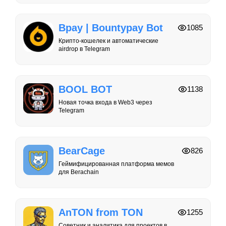
Bpay | Bountypay Bot
1085
Крипто-кошелек и автоматические
airdrop в Telegram
BOOL BOT
1138
Новая точка входа в Web3 через
Telegram
BearCage
826
Геймифицированная платформа мемов
для Berachain
AnTON from TON
1255
Советник и аналитика для проектов в