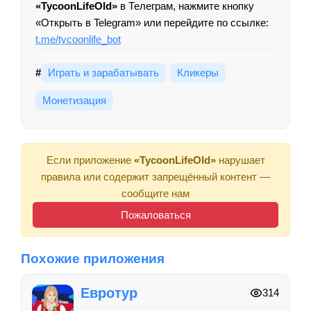
«TycoonLifeOld»
в Телеграм, нажмите кнопку
«Открыть в Telegram» или перейдите по ссылке:
t.me/tycoonlife_bot
#
Играть и зарабатывать
Кликеры
Монетизация
Если приложение
«TycoonLifeOld»
нарушает
правила или содержит запрещённый контент —
сообщите нам
Пожаловаться
Похожие приложения
Евротур
314