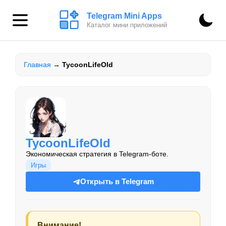
Telegram Mini Apps
Каталог мини приложений
Главная
→
TycoonLifeOld
TycoonLifeOld
Экономическая стратегия в Telegram-боте.
Игры
Открыть в Telegram
Внимание!