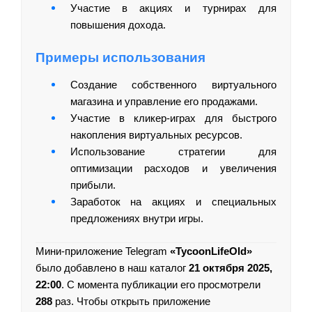
Участие в акциях и турнирах для
повышения дохода.
Примеры использования
Создание собственного виртуального
магазина и управление его продажами.
Участие в кликер-играх для быстрого
накопления виртуальных ресурсов.
Использование стратегии для
оптимизации расходов и увеличения
прибыли.
Заработок на акциях и специальных
предложениях внутри игры.
Мини-приложение Telegram
«TycoonLifeOld»
было добавлено в наш каталог
21 октября 2025,
22:00
. С момента публикации его просмотрели
288
раз. Чтобы открыть приложение