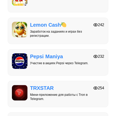
Lemon Cash
242
Заработок на заданиях и играх без
регистрации.
Pepsi Maniya
232
Участие в акциях Pepsi через Telegram.
TRXSTAR
254
Мини-приложение для работы с Tron в
Telegram.