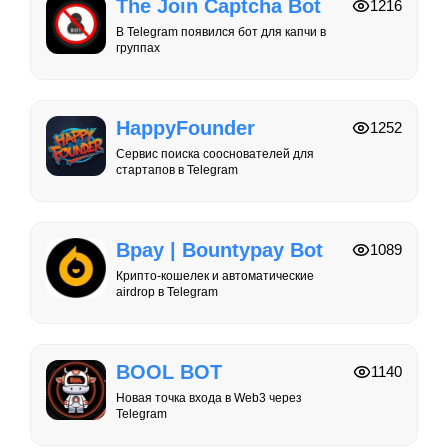
The Join Captcha Bot
1216
В Telegram появился бот для капчи в
группах
HappyFounder
1252
Сервис поиска сооснователей для
стартапов в Telegram
Bpay | Bountypay Bot
1089
Крипто-кошелек и автоматические
airdrop в Telegram
BOOL BOT
1140
Новая точка входа в Web3 через
Telegram