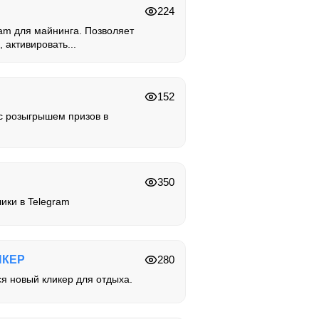
224
ram для майнинга. Позволяет
 активировать...
152
с розыгрышем призов в
350
ики в Telegram
ИКЕР
280
ся новый кликер для отдыха.