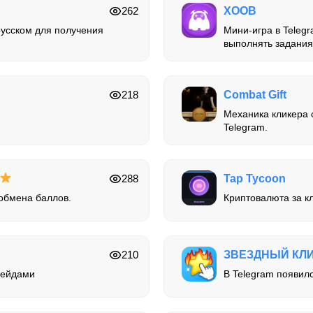
262
XOOB
русском для получения
Мини-игра в Teleg
выполнять задания,
218
Combat Gift
Механика кликера 
Telegram.
288
Tap Tycoon
 обмена баллов.
Криптовалюта за кл
210
ЗВЕЗДНЫЙ КЛ
рейдами
В Telegram появил