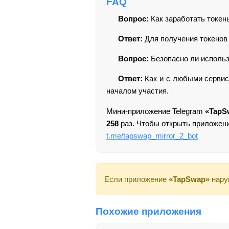
FAQ
Вопрос:
Как заработать токе
Ответ:
Для получения токенов 
Вопрос:
Безопасно ли исполь
Ответ:
Как и с любыми сервис
началом участия.
Мини-приложение Telegram
«TapS
258
раз. Чтобы открыть приложен
t.me/tapswap_mirror_2_bot
Если приложение
«TapSwap»
нару
Похожие приложения