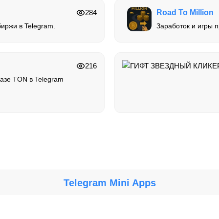
284
Road To Million
иржи в Telegram.
Заработок и игры 
216
азе TON в Telegram
Telegram Mini Apps
Крупнейший каталог мини-приложений, игр и ботов в Telegram.
сти за работу, безопасность и содержание ботов и мини-приложений. Исп