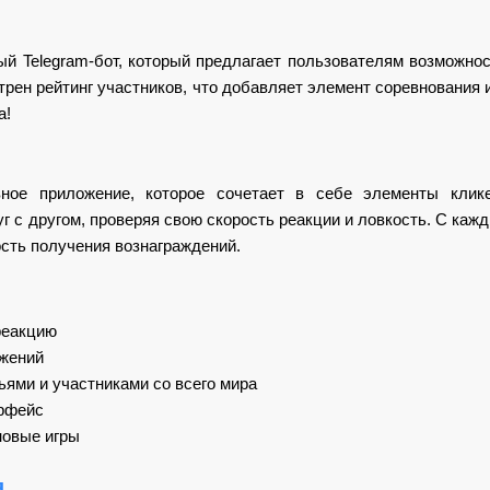
й Telegram-бот, который предлагает пользователям возможно
трен рейтинг участников, что добавляет элемент соревнования 
а!
вное приложение, которое сочетает в себе элементы клик
г с другом, проверяя свою скорость реакции и ловкость. С каж
ость получения вознаграждений.
реакцию
ижений
ьями и участниками со всего мира
рфейс
новые игры
я