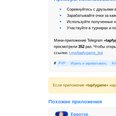
Соревнуйтесь с друзьями в
Зарабатывайте очки за каж
Используйте полученные н
Участвуйте в турнирах и п
Мини-приложение Telegram
«tapf
просмотрели
352
раз. Чтобы откр
ссылке:
t.me/tapfygame_bot
#
PVP
Играть и зарабатывать
Кл
Если приложение
«tapfygame»
нар
Похожие приложения
Евротур