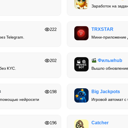
Заработок на задан
222
TRXSTAR
рез Telegram.
Мини-приложение д
202
Фильмhub
без KYC.
Вышло обновление
198
Big Jackpots
с помощью нейросети
Игровой автомат с
196
Catcher