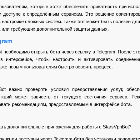
льзователям, которые хотят обеспечить приватность при испол
и доступе к определённым сервисам. Это решение ориентирова
 в настройке сложных систем. Также бот может быть полезен дл
а или требующих дополнительной защиты данных.
gram
t необходимо открыть бота через ссылку в Telegram. После эт
в интерфейсе, чтобы настроить и активировать соединени
даже новым пользователям быстро освоить процесс.
Bot важно проверять условия предоставления услуг, обес
нкций может зависеть от текущего состояния сервиса. Рек
овать рекомендациям, предоставляемым в интерфейсе бота.
ть дополнительные приложения для работы с StarsVpnBot?
ункции доступны через Telegram-бота без установки дополнит