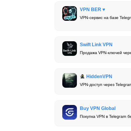
VPN BER ♥️
VPN-сервис на базе Teleg
Swift Link VPN
Продажа VPN-ключей чере
HiddenVPN
VPN-доступ через Telegr
Buy VPN Global
Покупка VPN в Telegram б