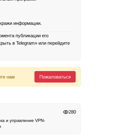
 кражи информации.
момента публикации его
рыть в Telegram» или перейдите
те нам
Пожаловаться
280
пка и управление VPN-
m