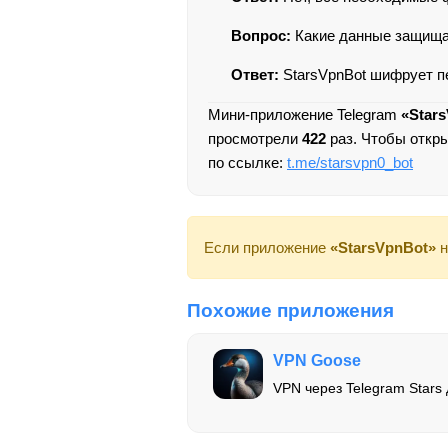
Вопрос:
Какие данные защища
Ответ:
StarsVpnBot шифрует п
Мини-приложение Telegram
«Star
просмотрели
422
раз. Чтобы откр
по ссылке:
t.me/starsvpn0_bot
Если приложение
«StarsVpnBot»
н
Похожие приложения
VPN Goose
VPN через Telegram Stars