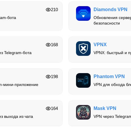
210
Diamonds VPN
ram-бота
Обновления серве
безопасности
168
VPNX
з Telegram-бота
VPNX: быстрый и п
198
Phantom VPN
am-мини-приложение
VPN для обхода бл
164
Mask VPN
ез выхода из чата
VPN через Telegra