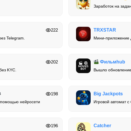
Заработок на задан
222
TRXSTAR
рез Telegram.
Мини-приложение д
202
Фильмhub
без KYC.
Вышло обновление
198
Big Jackpots
с помощью нейросети
Игровой автомат с
196
Catcher