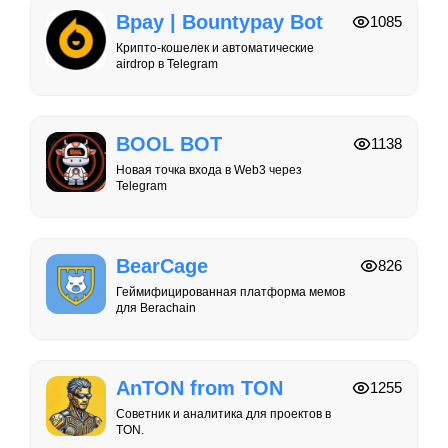
Bpay | Bountypay Bot
1085
Крипто-кошелек и автоматические
airdrop в Telegram
BOOL BOT
1138
Новая точка входа в Web3 через
Telegram
BearCage
826
Геймифицированная платформа мемов
для Berachain
AnTON from TON
1255
Советник и аналитика для проектов в
TON.