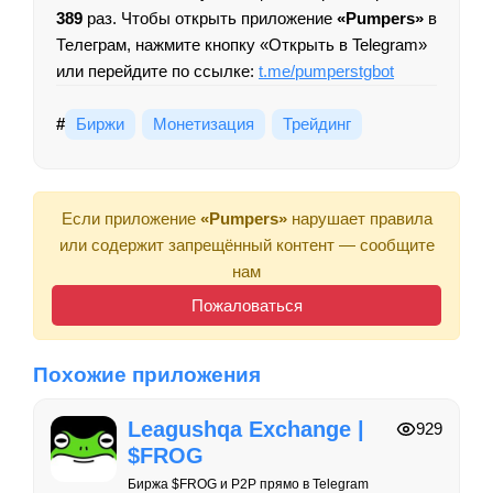
389
раз. Чтобы открыть приложение
«Pumpers»
в
Телеграм, нажмите кнопку «Открыть в Telegram»
или перейдите по ссылке:
t.me/pumperstgbot
#
Биржи
Монетизация
Трейдинг
Если приложение
«Pumpers»
нарушает правила
или содержит запрещённый контент — сообщите
нам
Пожаловаться
Похожие приложения
Leagushqa Exchange |
929
$FROG
Биржа $FROG и P2P прямо в Telegram