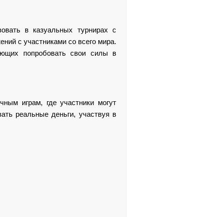
вовать в казуальных турнирах с
ний с участниками со всего мира.
ающих попробовать свои силы в
чным играм, где участники могут
ать реальные деньги, участвуя в