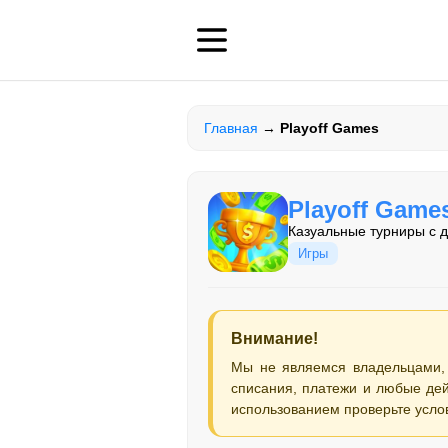
Главная
→
Playoff Games
Playoff Game
Казуальные турниры с 
Игры
Внимание!
Мы не являемся владельцами,
списания, платежи и любые дей
использованием проверьте усло