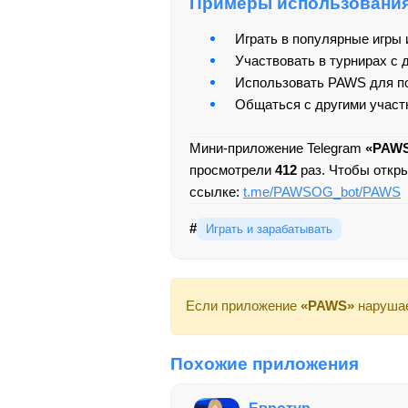
Примеры использовани
Играть в популярные игры 
Участвовать в турнирах с 
Использовать PAWS для по
Общаться с другими участ
Мини-приложение Telegram
«PAW
просмотрели
412
раз. Чтобы откр
ссылке:
t.me/PAWSOG_bot/PAWS
#
Играть и зарабатывать
Если приложение
«PAWS»
нарушае
Похожие приложения