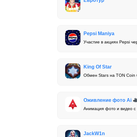
Евротур
Pepsi Maniya
Участие в акциях Pepsi че
King Of Star
Обмен Stars на TON Coin 
Оживление фото Ai
Анимация фото и видео 
JackW1n