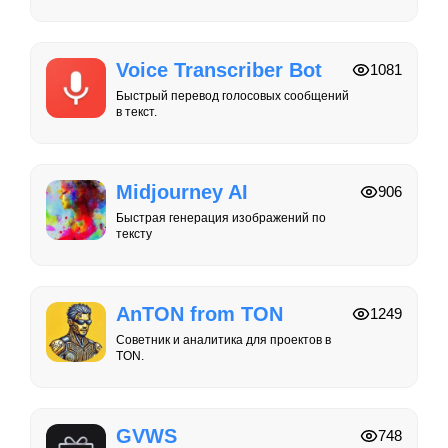
Voice Transcriber Bot
1081
Быстрый перевод голосовых сообщений
в текст.
Midjourney AI
906
Быстрая генерация изображений по
тексту
AnTON from TON
1249
Советник и аналитика для проектов в
TON.
GVWS
748