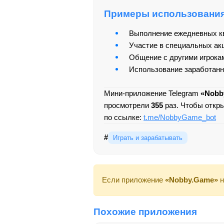
Примеры использовани
Выполнение ежедневных кв
Участие в специальных акц
Общение с другими игрокам
Использование заработанн
Мини-приложение Telegram
«Nobb
просмотрели
355
раз. Чтобы откр
по ссылке:
t.me/NobbyGame_bot
#
Играть и зарабатывать
Если приложение
«Nobby.Game»
н
Похожие приложения