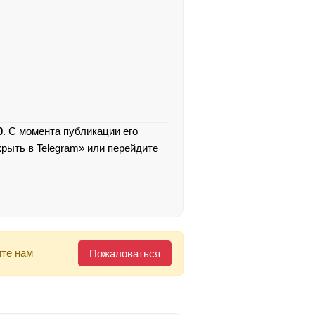
0
. С момента публикации его
рыть в Telegram» или перейдите
те нам
Пожаловаться