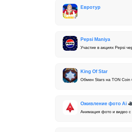
Евротур
Pepsi Maniya
Участие в акциях Pepsi че
King Of Star
Обмен Stars на TON Coin 
Оживление фото Ai
Анимация фото и видео 