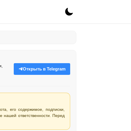
и,
Открыть в Telegram
ота, его содержимое, подписки,
е нашей ответственности. Перед