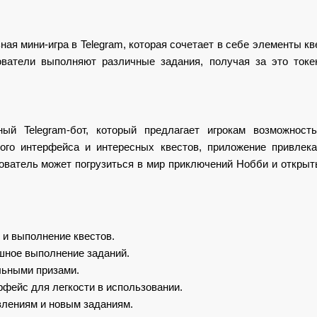
ая мини-игра в Telegram, которая сочетает в себе элементы кв
ватели выполняют различные задания, получая за это токе
й Telegram-бот, который предлагает игрокам возможность
го интерфейса и интересных квестов, приложение привлекае
ователь может погрузиться в мир приключений Нобби и открыт
и выполнение квестов.
шное выполнение заданий.
льными призами.
фейс для легкости в использовании.
влениям и новым заданиям.