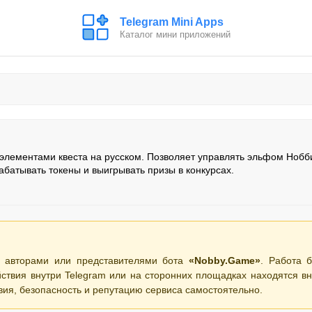
Telegram Mini Apps
Каталог мини приложений
 элементами квеста на русском. Позволяет управлять эльфом Нобб
абатывать токены и выигрывать призы в конкурсах.
 авторами или представителями бота
«Nobby.Game»
. Работа б
ствия внутри Telegram или на сторонних площадках находятся вн
вия, безопасность и репутацию сервиса самостоятельно.