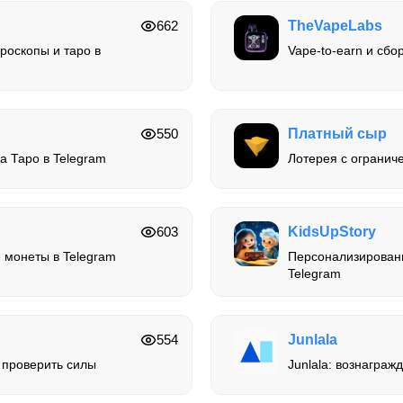
662
TheVapeLabs
роскопы и таро в
Vape-to-earn и сбо
550
Платный сыр
а Таро в Telegram
Лотерея с огранич
603
KidsUpStory
е монеты в Telegram
Персонализированн
Telegram
554
Junlala
 проверить силы
Junlala: вознаграж