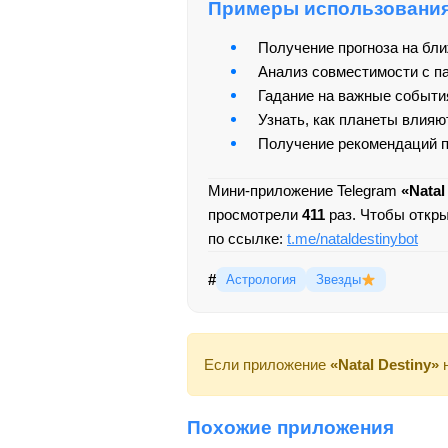
Примеры использовани
Получение прогноза на бл
Анализ совместимости с па
Гадание на важные события
Узнать, как планеты влияю
Получение рекомендаций п
Мини-приложение Telegram
«Natal
просмотрели
411
раз. Чтобы откр
по ссылке:
t.me/nataldestinybot
#
Астрология
Звезды
Если приложение
«Natal Destiny»
н
Похожие приложения