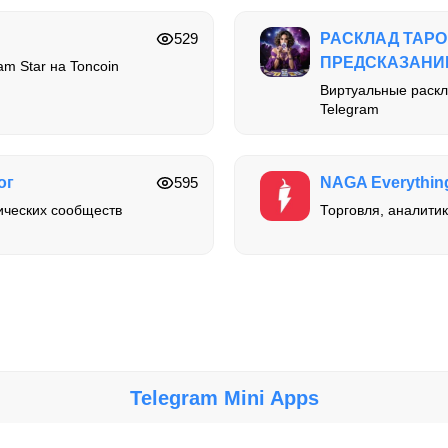
529
РАСКЛАД ТАР
ПРЕДСКАЗАН
m Star на Toncoin
Виртуальные раскл
Telegram
ог
595
NAGA Everything
ических сообществ
Торговля, аналитик
Telegram Mini Apps
Крупнейший каталог мини-приложений, игр и ботов в Telegram.