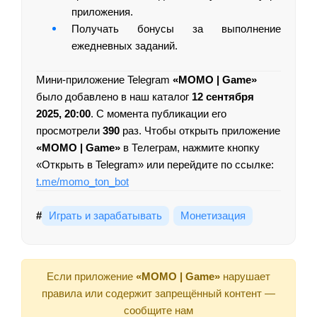
приложения.
Получать бонусы за выполнение
ежедневных заданий.
Мини-приложение Telegram
«MOMO | Game»
было добавлено в наш каталог
12 сентября
2025, 20:00
. С момента публикации его
просмотрели
390
раз. Чтобы открыть приложение
«MOMO | Game»
в Телеграм, нажмите кнопку
«Открыть в Telegram» или перейдите по ссылке:
t.me/momo_ton_bot
#
Играть и зарабатывать
Монетизация
Если приложение
«MOMO | Game»
нарушает
правила или содержит запрещённый контент —
сообщите нам