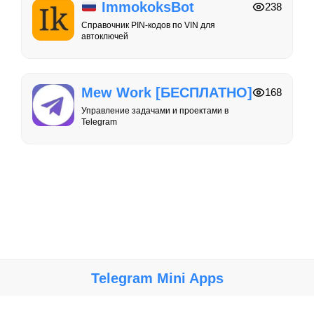
ImmokoksBot
238
Справочник PIN-кодов по VIN для
автоключей
Mew Work [БЕСПЛАТНО]
168
Управление задачами и проектами в
Telegram
Telegram Mini Apps
Крупнейший каталог мини-приложений, игр и ботов в Telegram.