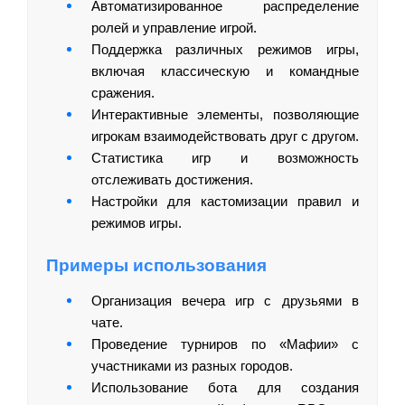
Автоматизированное распределение
ролей и управление игрой.
Поддержка различных режимов игры,
включая классическую и командные
сражения.
Интерактивные элементы, позволяющие
игрокам взаимодействовать друг с другом.
Статистика игр и возможность
отслеживать достижения.
Настройки для кастомизации правил и
режимов игры.
Примеры использования
Организация вечера игр с друзьями в
чате.
Проведение турниров по «Мафии» с
участниками из разных городов.
Использование бота для создания