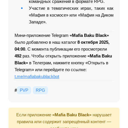
командных сражений в формате RPG.
Участие в тематических играх, таких как
«Мафия в космосе» или «Мафия на Диком
Западе».
Мини-приложение Telegram
«Mafia Baku Black»
было добавлено в наш каталог
8 октября 2025,
04:00
. С момента публикации его просмотрели
492
раз. Чтобы открыть приложение
«Mafia Baku
Black»
в Телеграм, нажмите кнопку «Открыть в
Telegram» или перейдите по ссылке:
t.me/mafiabakublackbot
#
PVP
RPG
Если приложение
«Mafia Baku Black»
нарушает
правила или содержит запрещённый контент —