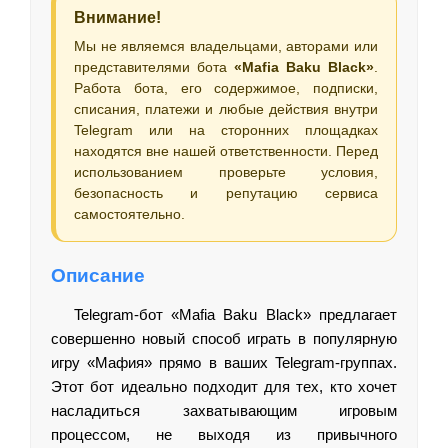
Внимание!
Мы не являемся владельцами, авторами или
представителями бота
«Mafia Baku Black»
.
Работа бота, его содержимое, подписки,
списания, платежи и любые действия внутри
Telegram или на сторонних площадках
находятся вне нашей ответственности. Перед
использованием проверьте условия,
безопасность и репутацию сервиса
самостоятельно.
Описание
Telegram-бот «Mafia Baku Black» предлагает
совершенно новый способ играть в популярную
игру «Мафия» прямо в ваших Telegram-группах.
Этот бот идеально подходит для тех, кто хочет
насладиться захватывающим игровым
процессом, не выходя из привычного