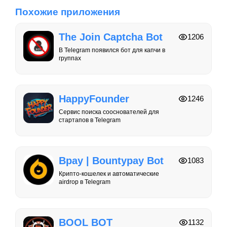
Похожие приложения
The Join Captcha Bot
1206
В Telegram появился бот для капчи в
группах
HappyFounder
1246
Сервис поиска сооснователей для
стартапов в Telegram
Bpay | Bountypay Bot
1083
Крипто-кошелек и автоматические
airdrop в Telegram
BOOL BOT
1132