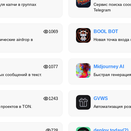
ля капчи в группах
Сервис поиска соо
Telegram
1069
BOOL BOT
ческие airdrop в
Новая точка входа
1077
Midjourney AI
х сообщений в текст.
Быстрая генерация
1243
GVWS
 проектов в TON.
Автоматизация роз
728
deploy today(?)