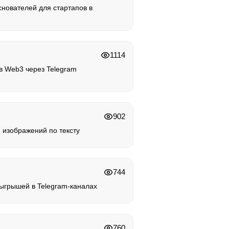
снователей для стартапов в
1114
 в Web3 через Telegram
902
 изображений по тексту
744
ыгрышей в Telegram-каналах
760