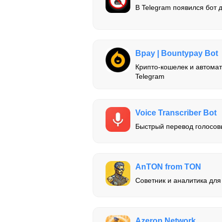
В Telegram появился бот д
Bpay | Bountypay Bot
Крипто-кошелек и автомати
Telegram
Voice Transcriber Bot
Быстрый перевод голосовы
AnTON from TON
Советник и аналитика для
Azerop Network