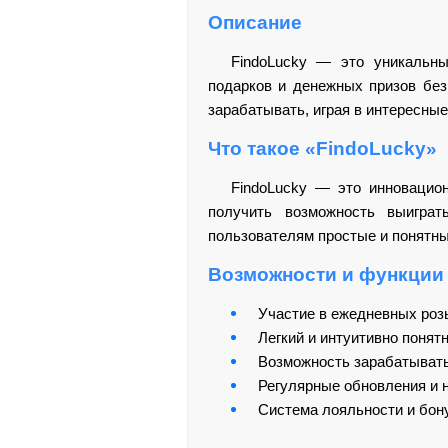
Описание
FindoLucky — это уникальны
подарков и денежных призов без
зарабатывать, играя в интересные
Что такое «FindoLucky»
FindoLucky — это инновацион
получить возможность выиграт
пользователям простые и понятны
Возможности и функции
Участие в ежедневных роз
Легкий и интуитивно понят
Возможность зарабатывать
Регулярные обновления и 
Система лояльности и бон