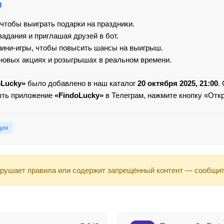
я
чтобы выиграть подарки на праздники.
адания и приглашая друзей в бот.
мини-игры, чтобы повысить шансы на выигрыш.
новых акциях и розыгрышах в реальном времени.
oLucky»
было добавлено в наш каталог
20 октября 2025, 21:00
.
ыть приложение
«FindoLucky»
в Телеграм, нажмите кнопку «Откр
ция
рушает правила или содержит запрещённый контент — сообщит