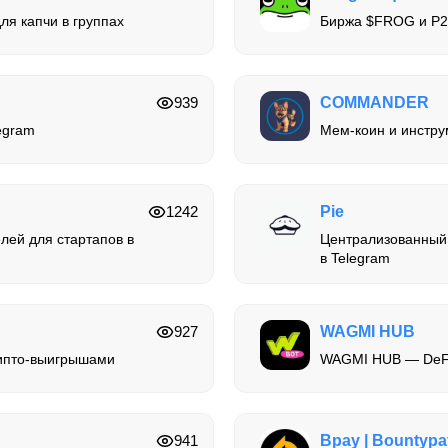
ля капчи в группах
Биржа $FROG и P2
939
COMMANDER
egram
Мем-коин и инстру
1242
Pie
лей для стартапов в
Централизованный
в Telegram
927
WAGMI HUB
рипто-выигрышами
WAGMI HUB — DeFi
941
Bpay | Bountypa