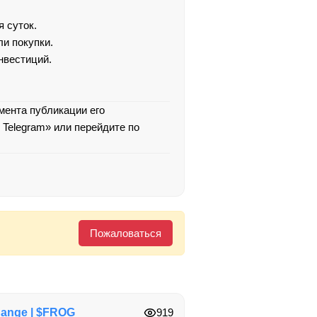
 суток.
и покупки.
нвестиций.
омента публикации его
 Telegram» или перейдите по
Пожаловаться
ange | $FROG
919