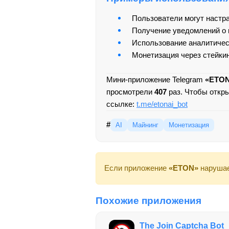
Пользователи могут настра
Получение уведомлений о 
Использование аналитичес
Монетизация через стейки
Мини-приложение Telegram
«ETO
просмотрели
407
раз. Чтобы откр
ссылке:
t.me/etonai_bot
#
AI
Майнинг
Монетизация
Если приложение
«ETON»
нарушае
Похожие приложения
The Join Captcha Bot