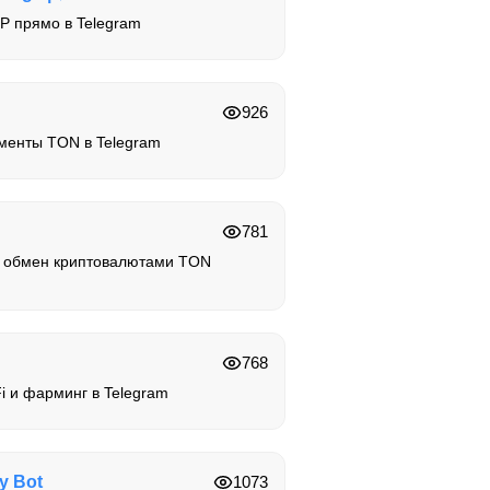
P прямо в Telegram
926
менты TON в Telegram
781
 обмен криптовалютами TON
768
 и фарминг в Telegram
y Bot
1073