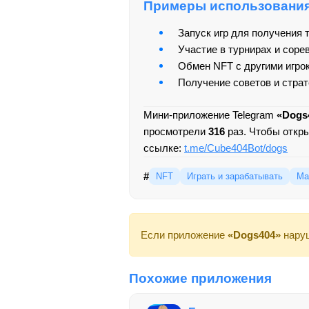
Примеры использовани
Запуск игр для получения 
Участие в турнирах и соре
Обмен NFT с другими игро
Получение советов и страт
Мини-приложение Telegram
«Dogs
просмотрели
316
раз. Чтобы откр
ссылке:
t.me/Cube404Bot/dogs
#
NFT
Играть и зарабатывать
Ма
Если приложение
«Dogs404»
наруш
Похожие приложения