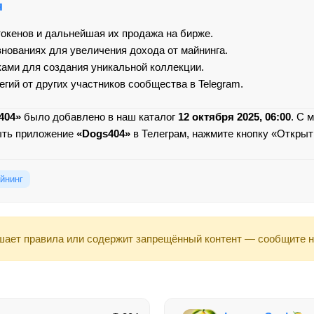
я
токенов и дальнейшая их продажа на бирже.
внованиях для увеличения дохода от майнинга.
ками для создания уникальной коллекции.
егий от других участников сообщества в Telegram.
404»
было добавлено в наш каталог
12 октября 2025, 06:00
. С 
ыть приложение
«Dogs404»
в Телеграм, нажмите кнопку «Открыть
йнинг
ает правила или содержит запрещённый контент — сообщите 