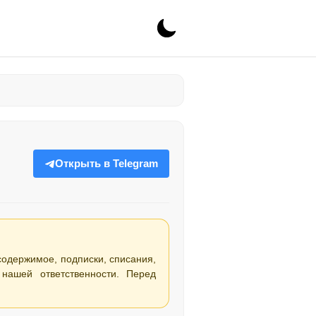
Открыть в Telegram
 содержимое, подписки, списания,
нашей ответственности. Перед