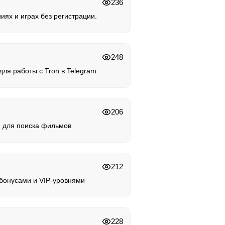
236
иях и играх без регистрации.
248
ля работы с Tron в Telegram.
206
 для поиска фильмов
212
 бонусами и VIP-уровнями
228