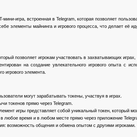
мини-игра, встроенная в Telegram, которая позволяет пользов
 себе элементы майнинга и игрового процесса, что делает её
который позволяет игрокам участвовать в захватывающих играх,
ентирован на создание увлекательного игрового опыта с исп
о игрового элемента.
льзователи могут зарабатывать токены, участвуя в играх.
чи токенов прямо через Telegram.
лемент игры представляет собой уникальный токен, который мо
 в любое время и в любом месте прямо через приложение Telegr
я: возможность общения и обмена опытом с другими игроками.