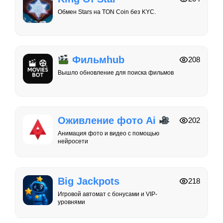
Обмен Stars на TON Coin без KYC.
Фильмhub
208
Вышло обновление для поиска фильмов
Оживление фото Ai
202
Анимация фото и видео с помощью
нейросети
Big Jackpots
218
Игровой автомат с бонусами и VIP-
уровнями