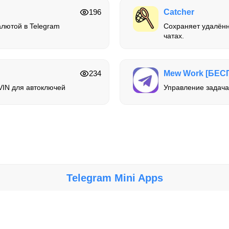
196
Catcher
алютой в Telegram
Сохраняет удалённ
чатах.
234
Mew Work [БЕС
VIN для автоключей
Управление задача
Telegram Mini Apps
Крупнейший каталог мини-приложений, игр и ботов в Telegram.
сти за работу, безопасность и содержание ботов и мини-приложений. Исп
© 2026 Telegram Mini Apps. Все права защищены.