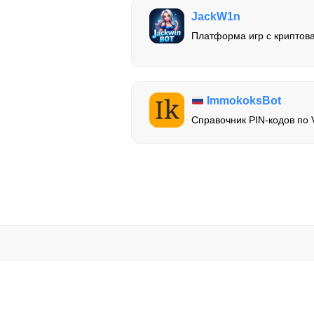
JackW1n
Платформа игр с криптов
ImmokoksBot
Справочник PIN-кодов по 
Мы не несем ответственно