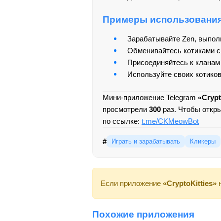
Примеры использовани
Зарабатывайте Zen, выпол
Обменивайтесь котиками с
Присоединяйтесь к кланам
Используйте своих котиков
Мини-приложение Telegram
«Crypt
просмотрели
300
раз. Чтобы откр
по ссылке:
t.me/CKMeowBot
#
Играть и зарабатывать
Кликеры
Если приложение
«CryptoKitties»
н
Похожие приложения