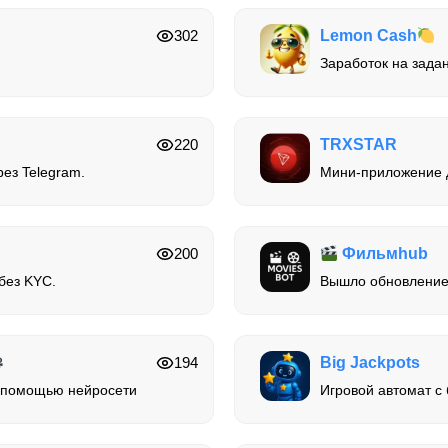
302
Lemon Cash
Заработок на задан
220
TRXSTAR
рез Telegram.
Мини-приложение д
200
Фильмhub
без KYC.
Вышло обновление
194
Big Jackpots
с помощью нейросети
Игровой автомат с