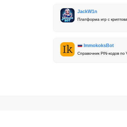
JackW1n
Платформа игр с криптов
ImmokoksBot
Справочник PIN-кодов по 
Мы не несем ответственно