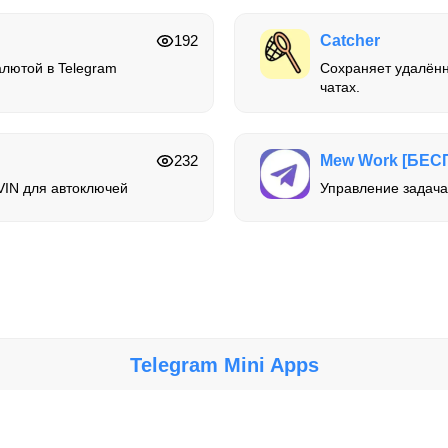
192
Catcher
алютой в Telegram
Сохраняет удалённ
чатах.
232
Mew Work [БЕС
VIN для автоключей
Управление задача
Telegram Mini Apps
Крупнейший каталог мини-приложений, игр и ботов в Telegram.
сти за работу, безопасность и содержание ботов и мини-приложений. Исп
© 2026 Telegram Mini Apps. Все права защищены.