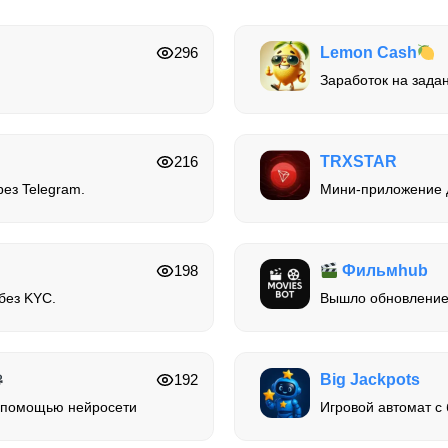
296
Lemon Cash
Заработок на задан
216
TRXSTAR
рез Telegram.
Мини-приложение д
198
Фильмhub
без KYC.
Вышло обновление
192
Big Jackpots
с помощью нейросети
Игровой автомат с