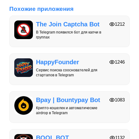
Похожие приложения
The Join Captcha Bot
1212
В Telegram появился бот для капчи в
группах
HappyFounder
1246
Сервис поиска сооснователей для
стартапов в Telegram
Bpay | Bountypay Bot
1083
Крипто-кошелек и автоматические
airdrop в Telegram
BOOL BOT
1132