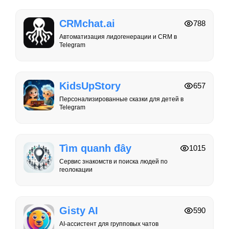
CRMchat.ai
788
Автоматизация лидогенерации и CRM в
Telegram
KidsUpStory
657
Персонализированные сказки для детей в
Telegram
Tìm quanh đây
1015
Сервис знакомств и поиска людей по
геолокации
Gisty AI
590
AI-ассистент для групповых чатов