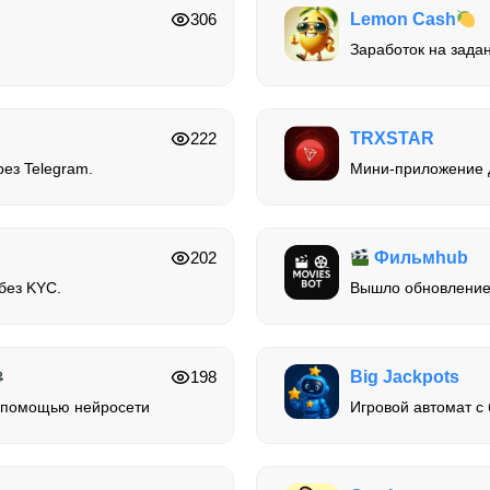
306
Lemon Cash
Заработок на задан
222
TRXSTAR
рез Telegram.
Мини-приложение д
202
Фильмhub
без KYC.
Вышло обновление
198
Big Jackpots
с помощью нейросети
Игровой автомат с