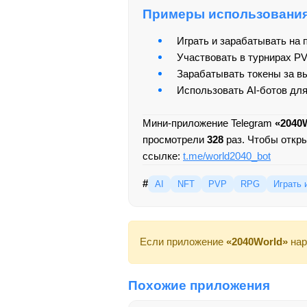
Примеры использовани
Играть и зарабатывать на 
Участвовать в турнирах PV
Зарабатывать токены за вы
Использовать AI-ботов дл
Мини-приложение Telegram
«2040
просмотрели
328
раз. Чтобы откр
ссылке:
t.me/world2040_bot
#
AI
NFT
PVP
RPG
Играть 
Если приложение
«2040World»
нар
Похожие приложения