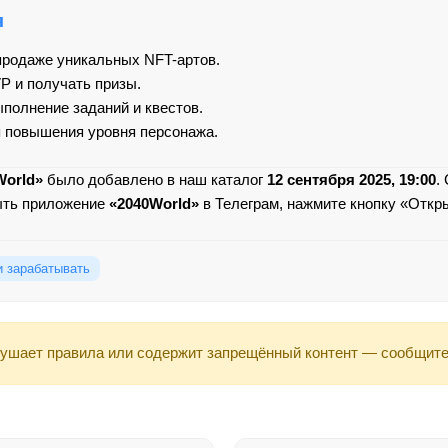
я
продаже уникальных NFT-артов.
P и получать призы.
полнение заданий и квестов.
я повышения уровня персонажа.
World»
было добавлено в наш каталог
12 сентября 2025, 19:00
.
ыть приложение
«2040World»
в Телеграм, нажмите кнопку «Откры
и зарабатывать
ушает правила или содержит запрещённый контент — сообщите